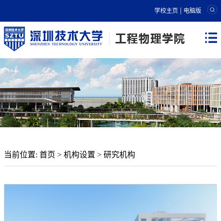
|
学校主页
电脑版
当前位置:
首页
>
机构设置
>
研究机构