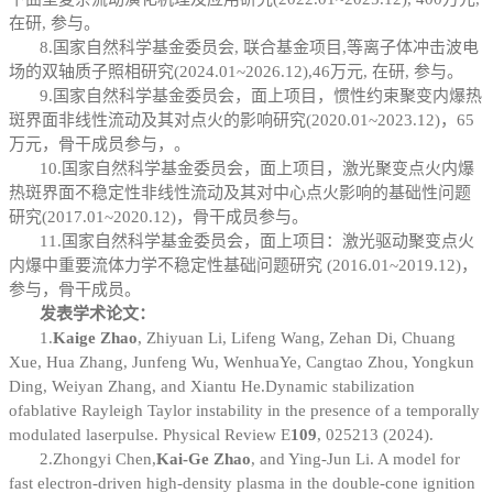
在研, 参与。
8.国家自然科学基金委员会, 联合基金项目,等离子体冲击波电
场的双轴质子照相研究(2024.01~2026.12),46万元, 在研, 参与。
9.国家自然科学基金委员会，面上项目，惯性约束聚变内爆热
斑界面非线性流动及其对点火的影响研究(2020.01~2023.12)，65
万元，骨干成员参与，。
10.国家自然科学基金委员会，面上项目，激光聚变点火内爆
热斑界面不稳定性非线性流动及其对中心点火影响的基础性问题
研究(2017.01~2020.12)，骨干成员参与。
11.国家自然科学基金委员会，面上项目：激光驱动聚变点火
内爆中重要流体力学不稳定性基础问题研究 (2016.01~2019.12)，
参与，骨干成员。
发表学术论文：
1.
Kaige Zhao
, Zhiyuan Li, Lifeng Wang, Zehan Di, Chuang
Xue, Hua Zhang, Junfeng Wu, WenhuaYe, Cangtao Zhou, Yongkun
Ding, Weiyan Zhang, and Xiantu He.
Dynamic stabilization
of
ablative Rayleigh Taylor instability in the presence of a temporally
modulated laser
pulse. Physical Review E
109
, 025213 (2024).
2.
Z
hongyi Chen,
Kai-Ge Zhao
, and Ying-Jun Li. A model for
fast electron-driven high-density plasma in the double-cone ignition