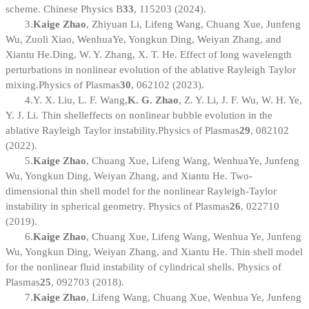
scheme. Chinese Physics B
33
, 115203 (2024).
3.
Kaige Zhao
, Zhiyuan Li, Lifeng Wang, Chuang Xue, Junfeng
Wu, Zuoli Xiao, WenhuaYe, Yongkun Ding, Weiyan Zhang, and
Xiantu He.
Ding, W. Y. Zhang, X. T. He. Effect of long wavelength
perturbations in nonlinear evolution of the ablative Rayleigh Taylor
mixing.
Physics of Plasmas
30
, 062102 (2023).
4.
Y. X. Liu, L. F. Wang,
K. G. Zhao
, Z. Y. Li, J. F. Wu, W. H. Ye,
Y. J. Li. Thin shell
effects on nonlinear bubble evolution in the
ablative Rayleigh Taylor instability.
Physics of Plasmas
29
, 082102
(2022).
5.
Kaige Zhao
, Chuang Xue, Lifeng Wang, WenhuaYe, Junfeng
Wu, Yongkun Ding, Weiyan Zhang, and Xiantu He. Two-
dimensional thin shell model for the nonlinear Rayleigh-Taylor
instability in spherical geometry. Physics of Plasmas
26
, 022710
(2019).
6.
Kaige Zhao
, Chuang Xue, Lifeng Wang, Wenhua Ye, Junfeng
Wu, Yongkun Ding, Weiyan Zhang, and Xiantu He. Thin shell model
for the nonlinear fluid instability of cylindrical shells. Physics of
Plasmas
25
, 092703 (2018).
7.
Kaige Zhao
, Lifeng Wang, Chuang Xue, Wenhua Ye, Junfeng