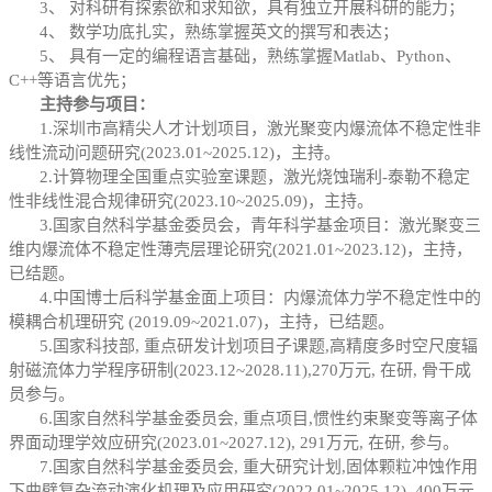
3、 对科研有探索欲和求知欲，具有独立开展科研的能力；
4、 数学功底扎实，熟练掌握英文的撰写和表达；
5、 具有一定的编程语言基础，熟练掌握Matlab、Python、
C++等语言优先；
主持参与项目：
1
.
深圳市高精尖人才计划项目，
激光聚变内爆流体不稳定性非
线性流动问题研究(2023.01~2025.12)，主持。
2.计算物理全国重点实验室课题，激光烧蚀瑞利-泰勒不稳定
性非线性混合规律研究(2023.10~2025.09)，主持。
3.国家自然科学基金委员会，青年科学基金项目：激光聚变三
维内爆流体不稳定性薄壳层理论研究(2021.01~2023.12)，主持，
已结题。
4.中国博士后科学基金面上项目：内爆流体力学不稳定性中的
模耦合机理研究 (2019.09~2021.07)，主持，已结题。
5.国家科技部, 重点研发计划项目子课题,高精度多时空尺度辐
射磁流体力学程序研制(2023.12~2028.11),270万元, 在研, 骨干成
员参与。
6.国家自然科学基金委员会, 重点项目,惯性约束聚变等离子体
界面动理学效应研究(2023.01~2027.12), 291万元, 在研, 参与。
7.国家自然科学基金委员会, 重大研究计划,固体颗粒冲蚀作用
下曲壁复杂流动演化机理及应用研究(2022.01~2025.12), 400万元,