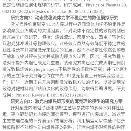
稳定性非线性演化规律的研究。研究成果：Physics of Plasmas 29,
082102 (2022); Physics of Plasmas 30, 062102 (2023)。
研究方向2：动态致稳流体力学不稳定性的数值模拟研究
激光惯性约束聚变(ICF)内爆过程中界面流体力学不稳定性是
影响聚变点火成功的关键因素。针对流体不稳定性的致稳机制已
经开展了广泛研究，包括：烧蚀流动、密度分布、热电子输运以
及激光脉冲设计等物理效应。这些效应虽然有效降低不稳定性的
线性增长率并减轻激光束扰动的发展，然而不稳定性依然会随着
压缩和收缩过程被放大并威胁内爆点火过程。因此，探究致稳方
法对于提升内爆性能尤为重要。该研究方向已经完成周期性调制
激光致稳烧蚀Rayleigh-Taylor不稳定性的规律性研究；并与北京九
所的王立锋研究员等合作在神光-IIU激光装置上开展实验验证工
作；同时，近期正在开展调制激光致稳方法的优化、以及调制光
致稳对靶材料内部缺陷演化的致稳作用，均取得显著进展。研究
成果：Physical Review E 109, 025213 (2024).
研究方向3：激光内爆热斑形变的薄壳理论模型的研究方案
针对聚变内爆驱动源和制靶工艺等参数中的多种不对称性因
素，建立驱动靶丸内爆的薄壳模型，模型进行内爆加速、减速等
主要物理过程的计算演示和物理分析；利用模型可以快速评估多
种低阶模不对称性对内爆性能的影响，理清内爆不对称性的物理