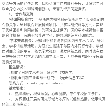
交流等方面的经费需求，保障科研工作的顺利开展，让研究生可
以全身心地投入到科研创新中，无需为经费问题担忧。
4、 合作与交流
²
科研院所合作：
与多所国内知名科研院所建立了长期稳定的
合作关系，通过联合开展科研项目、共享科研资源等方式，实现
了优势互补和协同创新，为研究生提供了广阔的学术视野和丰富
的合作机会，有助于培养跨学科、跨领域的综合科研能力。
²
学术交流机会：
积极组织和参与各类国内外学术会议、研讨
会、学术讲座等活动，为研究生搭建了与国内外同行专家、学者
面对面交流的平台，拓宽学术视野，激发创新思维，同时也有助
于提升研究生的学术影响力和学术声誉，为其未来的职业发展奠
定良好基础。
招生情况：
n
招收全日制学术型硕士研究生（物理学）
n
招收全日制专业型硕士研究生（光电信息工程）
联系方式：
zhaokaige@sztu.edu.cn
基本要求：
1、 热爱科研，积极乐观，心理健康，符合学校招生条件；
2、 对课题组开展的研究领域有浓厚的兴趣和热情，做事认真
仔细且积极主动；