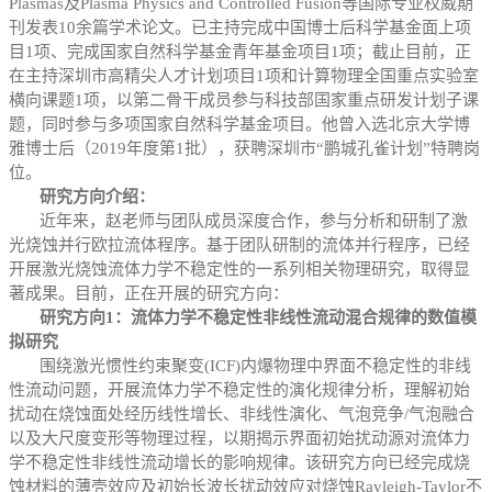
Plasmas及Plasma Physics and Controlled Fusion等国际专业权威期
刊发表10余篇学术论文。已主持完成中国博士后科学基金面上项
目1项、完成国家自然科学基金青年基金项目1项；截止目前，正
在主持深圳市高精尖人才计划项目1项和计算物理全国重点实验室
横向课题1项，以第二骨干成员参与科技部国家重点研发计划子课
题，同时参与多项国家自然科学基金项目。他曾入选北京大学博
雅博士后（2019年度第1批），获聘深圳市“鹏城孔雀计划”特聘岗
位。
研究方向介绍：
近年来，赵老师与团队成员深度合作，参与分析和研制了激
光烧蚀并行欧拉流体程序。基于团队研制的流体并行程序，已经
开展激光烧蚀流体力学不稳定性的一系列相关物理研究，取得显
著成果。目前，正在开展的研究方向：
研究方向
1
：流体力学不稳定性非线性流动混合规律的数值模
拟研究
围绕激光惯性约束聚变(ICF)内爆物理中界面不稳定性的非线
性流动问题，开展流体力学不稳定性的演化规律分析，理解初始
扰动在烧蚀面处经历线性增长、非线性演化、气泡竞争/气泡融合
以及大尺度变形等物理过程，以期揭示界面初始扰动源对流体力
学不稳定性非线性流动增长的影响规律。该研究方向已经完成烧
蚀材料的薄壳效应及初始长波长扰动效应对烧蚀Rayleigh-Taylor不