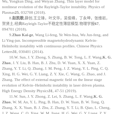
Wu, Yongkun Ding, and Weiyan Zhang. Thin layer model for
nonlinear evolution of the Rayleigh-Taylor instability. Physics of
Plasmas
25
, 032708 (2018).
8.
赵凯歌
,
薛创
,
王立锋，叶文华，吴俊峰，丁永坤，张维岩，
贺贤土
.
经典
Rayleigh-Taylor
不稳定性薄层模型
.
物理学报
67
,
094701 (2018).
9.
Zhao Kai-ge
, Wang Li-feng, Ye Wen-hua, Wu Jun-feng, and
Li Ying-jun. Incompressible magnetohydrodynamic Kelvin-
Helmholtz instability with continuous profiles. Chinese Physics
Letters
31
, 030401 (2014).
10.
W. Sun, J. Y. Zhong, S. Zhang, B. W. Tong, L. F. Wang,
K. G.
Zhao
, J. Y. Liu, B. Han, B. J. Zhu, D. W. Yuan, X. X. Yuan, Z.
Zhang, Y. T. Li, Q. Zhang, J. M. Peng, J. Z. Wang, Y. L. Ping, C. Q.
Xing, H. G. Wei, G. Y. Liang, Z. Y. Xie, C. Wang, G. Zhao, and J.
Zhang. The effect of external magnetic field on the linear stage
evolution of Kelvin–Helmholtz instability in laser driven plasma.
High Energy Density Physics
31
, 47-51 (2019).
11.
W. Sun, J. Y. Zhong, Z. Lei, S. Zhang, L. F. Wang,
K. G.
Zhao
, W. M. An, Y. L. Ping, B. Han, D. W. Yuan, B. W. Tong, Q.
Zhang, X. X. Yuan, B. J. Zhu, Z. Zhang, Y. T. Li, B. Qiao, L. Cheng,
J. Z. Wang, C. Q. Xing, W. M. Jiang, H. G. Wei, G. Y. Liang, Z. Y.