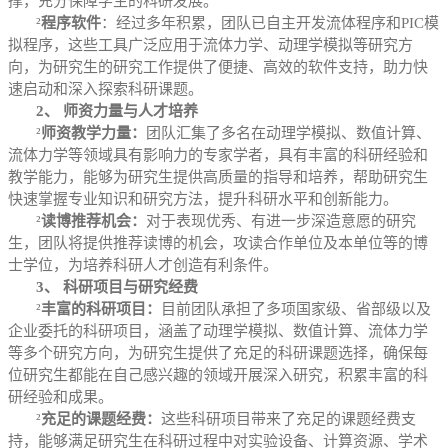
撑，充分保障学生的科研发展。
²
程序软件
：
经过多年积累，团队已自主开发流体程序和
PIC
模
拟程序，这些工具广泛应用于流体力学、动理学模拟等研究方
向，为研究生的研究工作提供了便捷、高效的软件支持，助力快
速启动和深入探索科研课题。
2、 师资力量与人才培养
²
师资教学力量：
团队汇集了多名在动理学模拟、数值计算、
流体力学等领域具有影响力的专家学者，具有丰富的科研经验和
教学能力，能够为研究生提供高质量的指导和培养，帮助研究生
快速掌握专业知识和研究方法，提升科研水平和创新能力。
²
读博推荐机会：
对于表现优秀、有进一步深造意愿的研究
生，团队将提供推荐读博的机会，攻读合作单位及本单位等的博
士学位，为培养科研人才创造有利条件。
3、 科研项目与研究经费
²
丰富的科研项目：
目前团队承担了多项国家级、省部级以及
企业委托的科研项目，涵盖了动理学模拟、数值计算、流体力学
等多个研究方向，为研究生提供了充足的科研课题选择，确保每
位研究生都能在自己感兴趣的领域开展深入研究，积累丰富的科
研经验和成果。
²
充足的课题经费：
这些科研项目带来了充足的课题经费支
持，能够满足研究生在科研过程中对实验设备、计算资源、学术