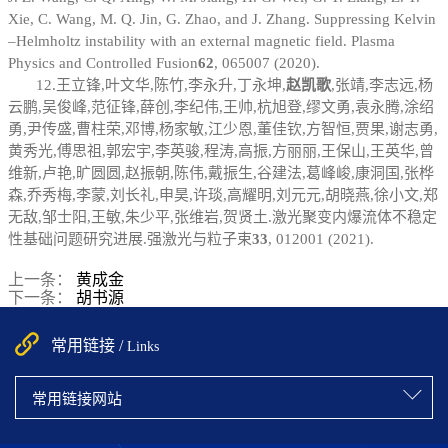
Xie, C. Wang, M. Q. Jin, G. Zhao, and J. Zhang. Suppressing Kelvin
–Helmholtz instability with an external magnetic field. Plasma
Physics and Controlled Fusion
62
, 065007 (2020).
12.
王立锋
,
叶文华
,
陈竹
,
李永升
,
丁永坤
,
赵凯歌
,
张靖
,
李志远
,
杨
云鹏
,
吴俊峰
,
范征锋
,
薛创
,
李纪伟
,
王帅
,
杭旭登
,
缪文勇
,
袁永腾
,
涂绍
勇
,
尹传盛
,
曹柱荣
,
邓博
,
杨家敏
,
江少恩
,
董佳钦
,
方智恒
,
贾果
,
谢志勇
,
黄秀光
,
傅思祖
,
郭宏宇
,
李英骏
,
程涛
,
高振
,
方丽丽
,
王保山
,
王英华
,
曾
维新
,
卢艳
,
旷圆圆
,
赵振朝
,
陈伟
,
戴振生
,
谷建法
,
葛峰峻
,
康洞国
,
张桦
森
,
乔秀梅
,
李蒙
,
刘长礼
,
申昊
,
许琰
,
高耀明
,
刘元元
,
胡晓燕
,
徐小文
,
郑
无敌
,
邹士阳
,
王敏
,
朱少平
,
张维岩
,
贺贤土
.
激光聚变内爆流体不稳定
性基础问题研究进展
.
强激光与粒子束
33
, 012001 (2021).
上一条：
黄成金
下一条：
胡书源
常用链接 /
Links
常用链接网站