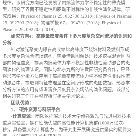
规律。该研究方向已经发展了内爆流体力学不稳定性的薄壳模
型，研究了界面不稳定性和驱动不对称性的非线性演化规律。研
究成果：Physics of Plasmas 25, 032708 (2018); Physics of Plasmas
25, 092703 (2018); 物理学报 67， 094701 (2018); Physics of
Plasmas 26, 092703 (2019)。
研究方向4：高能量密度条件下多尺度复杂空间流场的识别和
分析
针对激光聚变内爆在高收缩比高纬度下烧蚀材料及燃料形成
多尺度复杂混合流场结构，需要借助图像处理技术挖掘混合区内
部的物理信息，提高内爆流体力学不稳定性非线性流动混合的斑
图演化的物理认识。团队与北京九所的许爱国研究员合作，已经
将形态学分析方法应用于高能量密度流体力学不稳定性非线性流
动混合中，提取到特征物理量在空间所形成的斑图数据。形态学
分析方法的应用有望澄清多尺度复杂流场结构演化问题。该部分
相关研究工作正在整理撰写相关学术论文。
团队优势：
1、 硬件资源与科研平台
²
计算资源：
团队依托深圳技术大学超强激光与先进材料技术
重点实验室，拥有性能优越的高性能计算机集群
(
1000
万亿次
/
秒
)
，具备强大的计算能力，为研究生开展研究提供坚实的硬件支