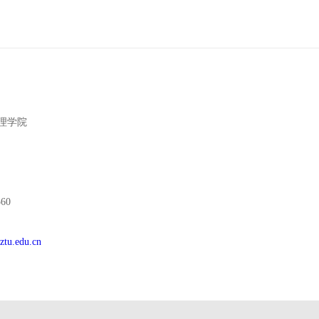
理学院
60
ztu.edu.cn